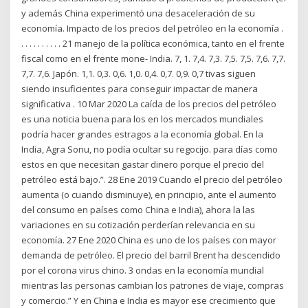
y además China experimentó una desaceleración de su
economía. Impacto de los precios del petróleo en la economía .
. . . . . . . . . . 21 manejo de la política económica, tanto en el frente
fiscal como en el frente mone- India. 7, 1. 7,4. 7,3. 7,5. 7,5. 7,6. 7,7.
7,7. 7,6. Japón. 1,1. 0,3. 0,6. 1,0. 0,4. 0,7. 0,9. 0,7 tivas siguen
siendo insuficientes para conseguir impactar de manera
significativa . 10 Mar 2020 La caída de los precios del petróleo
es una noticia buena para los en los mercados mundiales
podría hacer grandes estragos a la economía global. En la
India, Agra Sonu, no podía ocultar su regocijo. para días como
estos en que necesitan gastar dinero porque el precio del
petróleo está bajo.”. 28 Ene 2019 Cuando el precio del petróleo
aumenta (o cuando disminuye), en principio, ante el aumento
del consumo en países como China e India), ahora la las
variaciones en su cotización perderían relevancia en su
economía. 27 Ene 2020 China es uno de los países con mayor
demanda de petróleo. El precio del barril Brent ha descendido
por el corona virus chino. 3 ondas en la economía mundial
mientras las personas cambian los patrones de viaje, compras
y comercio.” Y en China e India es mayor ese crecimiento que