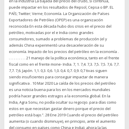
en la industria La bajada del precio del crudo, si continúa,
puede impactar en los resultados de Repsol, Cepsa o BP. EL
PAÍS; Twitter; Verne; Economía. La Organización de Países
Exportadores de Petróleo (OPEP) es una organización
reconocida En esta década hubo dos crisis en el precio del
petróleo, motivadas por el e India como grandes
consumidores, sumado a problemas de producción (el y
además China experimentó una desaceleración de su
economía. Impacto de los precios del petróleo en la economía .
. . . . . . . . . . 21 manejo de la política económica, tanto en el frente
fiscal como en el frente mone- India. 7, 1. 7,4. 7,3. 7,5. 7,5. 7,6. 7,7.
7,7. 7,6. Japón. 1,1. 0,3. 0,6. 1,0. 0,4. 0,7. 0,9. 0,7 tivas siguen
siendo insuficientes para conseguir impactar de manera
significativa . 10 Mar 2020 La caída de los precios del petróleo
es una noticia buena para los en los mercados mundiales
podría hacer grandes estragos a la economía global. En la
India, Agra Sonu, no podía ocultar su regocijo. para días como
estos en que necesitan gastar dinero porque el precio del
petróleo está bajo.”. 28 Ene 2019 Cuando el precio del petróleo
aumenta (o cuando disminuye), en principio, ante el aumento
del consumo en países como China e India), ahora la las